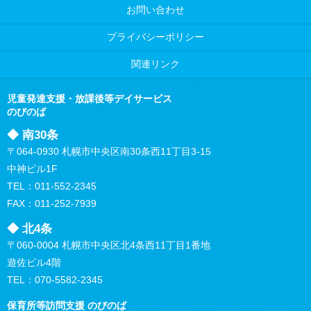
お問い合わせ
プライバシーポリシー
関連リンク
児童発達支援・放課後等デイサービス
のびのば
◆ 南30条
〒064-0930 札幌市中央区南30条西11丁目3-15
中神ビル1F
TEL：
011-552-2345
FAX：011-252-7939
◆ 北4条
〒060-0004 札幌市中央区北4条西11丁目1番地
遊佐ビル4階
TEL：
070-5582-2345
保育所等訪問支援
のびのば