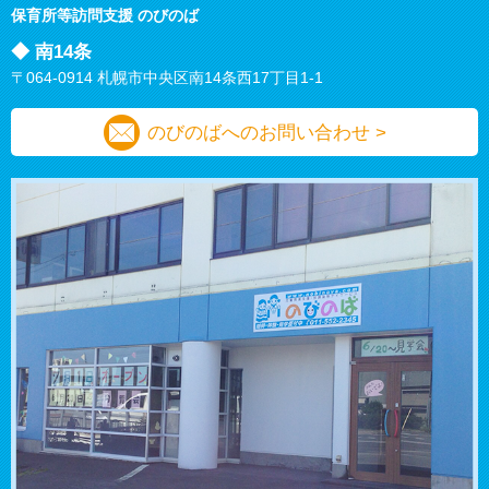
保育所等訪問支援
のびのば
◆ 南14条
〒064-0914 札幌市中央区南14条西17丁目1-1
のびのばへのお問い合わせ >