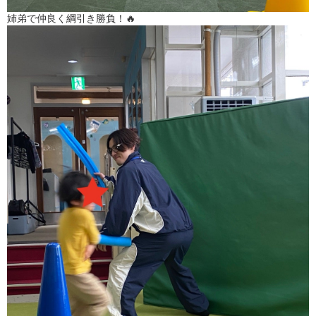
姉弟で仲良く綱引き勝負！🔥