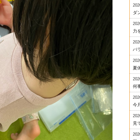
202
ダ
202
力を
202
バ
202
夏
202
何事
202
今
202
見
202